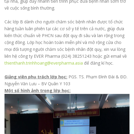
tại nhà, giúp đẩy nhanh tiến trình phục đưa bệnh nhân sớm trở
về cuộc sống bình thường.
Các lớp B dành cho người chăm sóc bệnh nhân được tổ chức
hàng tuần luân phiên tại các cơ sở y tế trên cả nước, giúp đưa
kiến thức chuẩn về PHCN sau đột quỵ đi sâu và lan rộng trong
cộng đồng. Lớp học hoàn toàn miễn phí và mở rộng cửa cho
mọi đối tượng người chăm sóc bệnh nhân đột quỵ, xin vui lòng
liên hệ công ty EVER Pharma (024) 38251243 hoặc gửi email về
thienthanh.trinhhoang@everpharma.asia
để đăng kí học.
Giảng viên phụ trách lớp học:
PGS. TS. Phạm Đình Đài & ĐD.
Nguyễn Văn Lưu – BV Quân Y 103
Một số hình ảnh trong lớp học: