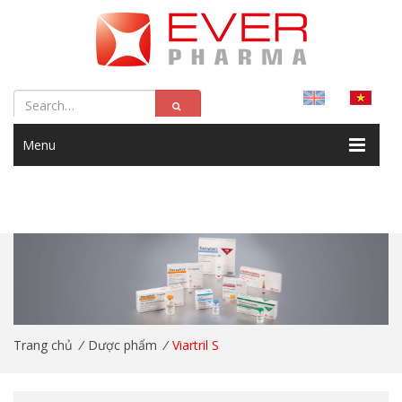
Menu
Trang chủ
/
Dược phẩm
/
Viartril S