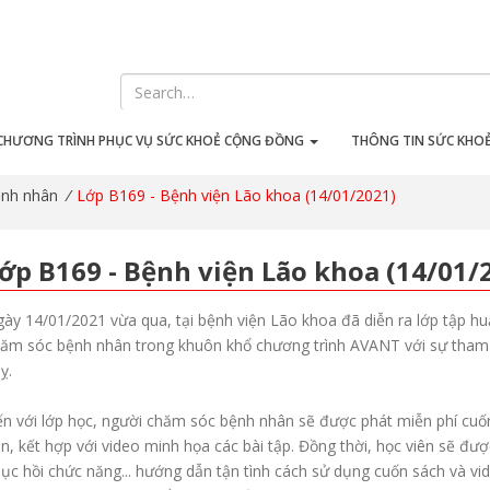
CHƯƠNG TRÌNH PHỤC VỤ SỨC KHOẺ CỘNG ĐỒNG
THÔNG TIN SỨC KHO
ệnh nhân
/
Lớp B169 - Bệnh viện Lão khoa (14/01/2021)
ớp B169 - Bệnh viện Lão khoa (14/01/
ày 14/01/2021 vừa qua, tại bệnh viện Lão khoa đã diễn ra lớp tập h
ăm sóc bệnh nhân trong khuôn khổ chương trình AVANT với sự tham
ỵ.
n với lớp học, người chăm sóc bệnh nhân sẽ được phát miễn phí cuốn
n, kết hợp với video minh họa các bài tập. Đồng thời, học viên sẽ đượ
ục hồi chức năng... hướng dẫn tận tình cách sử dụng cuốn sách và v