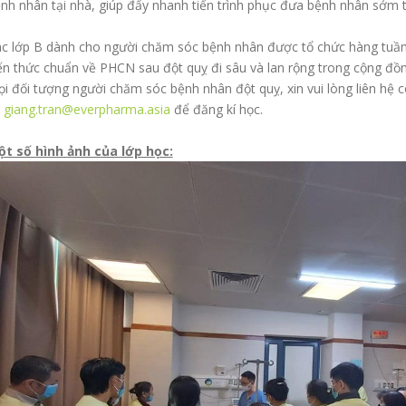
nh nhân tại nhà, giúp đẩy nhanh tiến trình phục đưa bệnh nhân sớm 
c lớp B dành cho người chăm sóc bệnh nhân được tổ chức hàng tuần l
ến thức chuẩn về PHCN sau đột quỵ đi sâu và lan rộng trong cộng đồ
i đối tượng người chăm sóc bệnh nhân đột quỵ, xin vui lòng liên hệ
ề
giang.tran@everpharma.asia
để đăng kí học.
t số hình ảnh của lớp học: