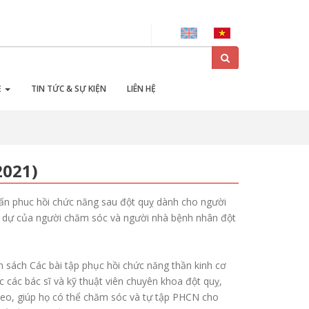
Ẻ
TIN TỨC & SỰ KIỆN
LIÊN HỆ
2021)
uấn phuc hồi chức năng sau đột quỵ dành cho người
 dự của người chăm sóc và người nhà bệnh nhân đột
 sách Các bài tập phục hồi chức năng thần kinh cơ
c các bác sĩ và kỹ thuật viên chuyên khoa đột quỵ,
ideo, giúp họ có thể chăm sóc và tự tập PHCN cho