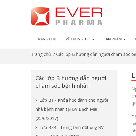
TRANG CHỦ
VỀ CHÚNG TÔI
SẢN PHẨM
Trang chủ
/
Các lớp B hướng dẫn người chăm sóc b
L
Các lớp B hướng dẫn người
chăm sóc bệnh nhân
Ng
ch
Lớp B1 - Khóa học dành cho người
qu
nhà bệnh nhân tại BV Bạch Mai
Đế
(25/6/2017)
bả
Lớp B34 - Trung tâm đột quỵ BV
ph