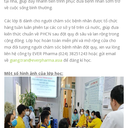
tại nhà, giúp đẩy nhanh tiến trình phục đưa bệnh nhân sớm trở
về cuộc sống bình thường.
Các lớp B dành cho người chăm sóc bệnh nhân được tổ chức
hàng tuần luân phiên tại các cơ sở y tế trên cả nước, giúp đưa
kiến thức chuẩn về PHCN sau đột quỵ đi sâu và lan rộng trong
cộng đồng. Lớp học hoàn toàn miễn phí và mở rộng cửa cho
mọi đối tượng người chăm sóc bệnh nhân đột quỵ, xin vui lòng
liên hệ công ty EVER Pharma (024) 38251243 hoặc gửi email
về
giang.tran@everpharma.asia
để đăng kí học.
Một số hình ảnh của lớp học: