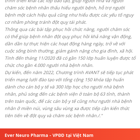
trình triển khai các lớp đào tạo, giúp người nhà và người
chăm sóc bệnh nhân thấu hiểu người bệnh, hỗ trợ người
bệnh một cách hiệu quả cũng như hiểu được các yếu tố nguy
cơ nhằm phòng tránh đột quỵ tái phát.
Thông qua các bài tập phục hồi chức năng, người chăm sóc
có thể giúp bệnh nhân đột quỵ phục hồi khả năng vận động,
dần dần tự thực hiện các hoạt động hàng ngày, trở về với
cuộc sống bình thường, giảm gánh nặng cho gia đình, xã hội.
Tính đến tháng 11/2020 đã có gần 150 lớp huấn luyện được tổ
chức cho gần 4.000 người nhà bệnh nhân.
Dự kiến, đến năm 2022, Chương trình AVANT sẽ tiếp tục phát
triển mạng lưới đào tạo với tổng cộng 150 khóa tập huấn
dành cho cán bộ y tế và 300 lớp học cho người nhà bệnh
nhân, phủ sóng đến các bệnh viện ở toàn bộ 63 tỉnh, thành
trên toàn quốc, để các cán bộ y tế cũng như người nhà bệnh
nhân ở miền núi, vùng sâu vùng xa được tiếp cận kiến thức
tiên tiến về đột quỵ và chăm sóc bệnh nhân./."
Ever Neuro Pharma - VPĐD tại Việt Nam