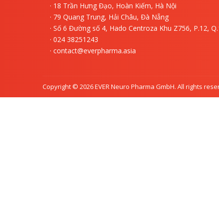
· 18 Trần Hưng Đạo, Hoàn Kiếm, Hà Nội
· 79 Quang Trung, Hải Châu, Đà Nẵng
· Số 6 Đường số 4, Hado Centroza Khu Z756, P.12, Q
· 024 38251243
· contact@everpharma.asia
Copyright © 2026 EVER Neuro Pharma GmbH. All rights rese