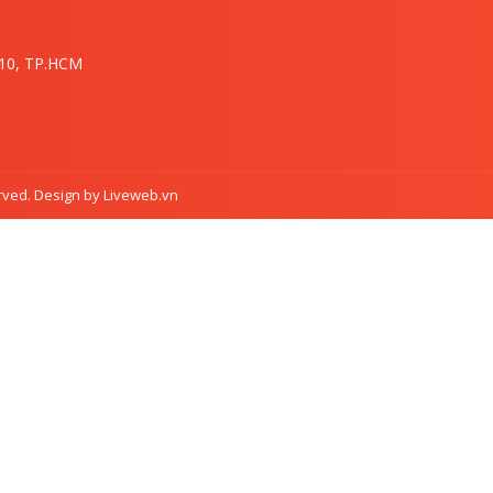
.10, TP.HCM
rved. Design by Liveweb.vn