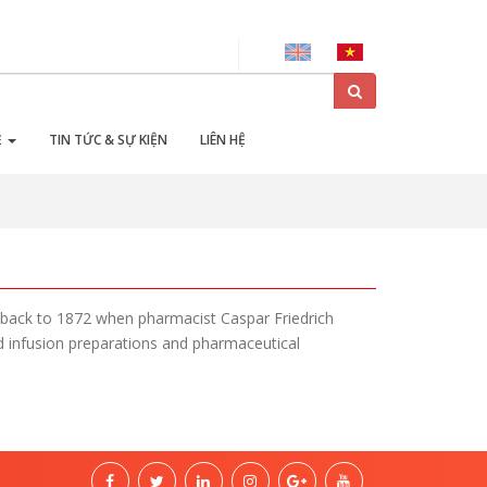
Ẻ
TIN TỨC & SỰ KIỆN
LIÊN HỆ
ng back to 1872 when pharmacist Caspar Friedrich
 infusion preparations and pharmaceutical