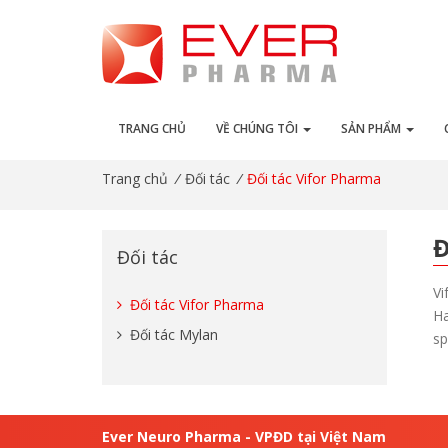
TRANG CHỦ
VỀ CHÚNG TÔI
SẢN PHẨM
Trang chủ
/
Đối tác
/
Đối tác Vifor Pharma
Đ
Đối tác
Vi
Đối tác Vifor Pharma
Ha
Đối tác Mylan
sp
Ever Neuro Pharma - VPĐD tại Việt Nam