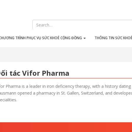
CHƯƠNG TRÌNH PHỤC VỤ SỨC KHOẺ CỘNG ĐỒNG
THÔNG TIN SỨC KHO
ối tác Vifor Pharma
for Pharma is a leader in iron deficiency therapy, with a history dati
usmann opened a pharmacy in St. Gallen, Switzerland, and developed
ecialities.