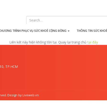
iên kết này hiện không tồn t
CHƯƠNG TRÌNH PHỤC VỤ SỨC KHOẺ CỘNG ĐỒNG
THÔNG TIN SỨC KHO
Liên kết này hiện không tồn tại. Quay lại trang chủ
tại đây
.10, TP.HCM
rved. Design by Liveweb.vn