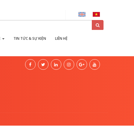
ại
Ẻ
TIN TỨC & SỰ KIỆN
LIÊN HỆ