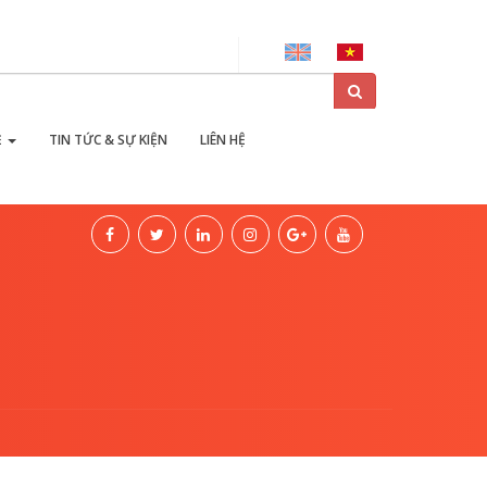
ại
Ẻ
TIN TỨC & SỰ KIỆN
LIÊN HỆ