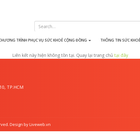
iên kết này hiện không tồn t
CHƯƠNG TRÌNH PHỤC VỤ SỨC KHOẺ CỘNG ĐỒNG
THÔNG TIN SỨC KHO
Liên kết này hiện không tồn tại. Quay lại trang chủ
tại đây
.10, TP.HCM
rved. Design by Liveweb.vn