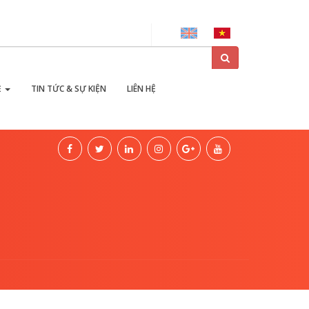
ại
Ẻ
TIN TỨC & SỰ KIỆN
LIÊN HỆ