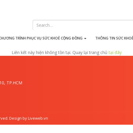
iên kết này hiện không tồn t
CHƯƠNG TRÌNH PHỤC VỤ SỨC KHOẺ CỘNG ĐỒNG
THÔNG TIN SỨC KHO
Liên kết này hiện không tồn tại. Quay lại trang chủ
tại đây
.10, TP.HCM
rved. Design by Liveweb.vn