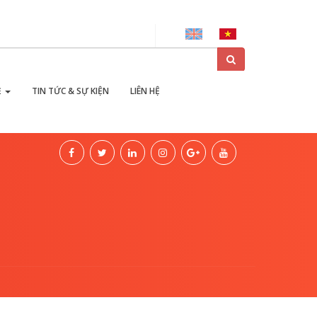
ại
Ẻ
TIN TỨC & SỰ KIỆN
LIÊN HỆ