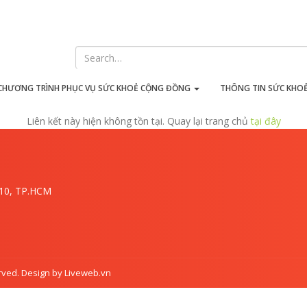
iên kết này hiện không tồn t
CHƯƠNG TRÌNH PHỤC VỤ SỨC KHOẺ CỘNG ĐỒNG
THÔNG TIN SỨC KHO
Liên kết này hiện không tồn tại. Quay lại trang chủ
tại đây
.10, TP.HCM
rved. Design by Liveweb.vn