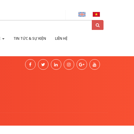
ại
Ẻ
TIN TỨC & SỰ KIỆN
LIÊN HỆ