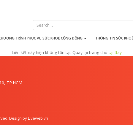
iên kết này hiện không tồn t
CHƯƠNG TRÌNH PHỤC VỤ SỨC KHOẺ CỘNG ĐỒNG
THÔNG TIN SỨC KHO
Liên kết này hiện không tồn tại. Quay lại trang chủ
tại đây
.10, TP.HCM
rved. Design by Liveweb.vn