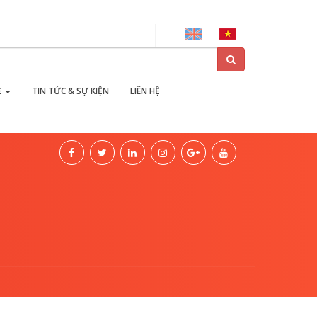
ại
Ẻ
TIN TỨC & SỰ KIỆN
LIÊN HỆ