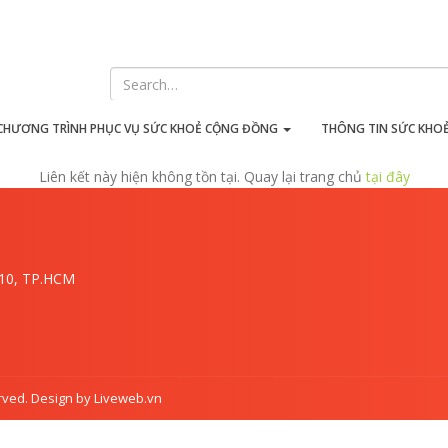
iên kết này hiện không tồn t
CHƯƠNG TRÌNH PHỤC VỤ SỨC KHOẺ CỘNG ĐỒNG
THÔNG TIN SỨC KHO
Liên kết này hiện không tồn tại. Quay lại trang chủ
tại đây
.10, TP.HCM
rved. Design by Liveweb.vn