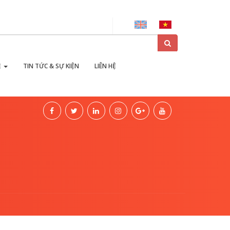
ại
Ẻ
TIN TỨC & SỰ KIỆN
LIÊN HỆ