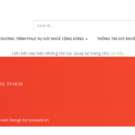
iên kết này hiện không tồn t
CHƯƠNG TRÌNH PHỤC VỤ SỨC KHOẺ CỘNG ĐỒNG
THÔNG TIN SỨC KHO
Liên kết này hiện không tồn tại. Quay lại trang chủ
tại đây
.10, TP.HCM
rved. Design by Liveweb.vn