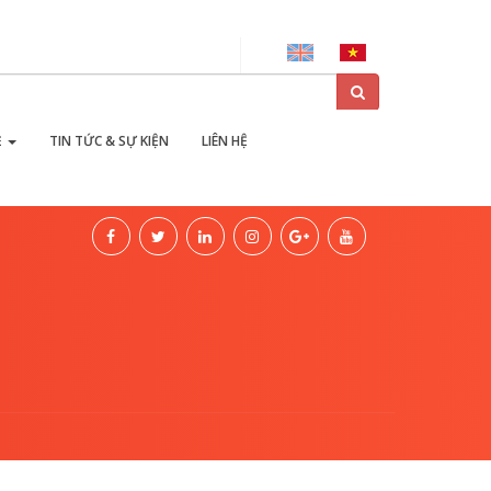
ại
Ẻ
TIN TỨC & SỰ KIỆN
LIÊN HỆ