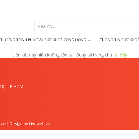
iên kết này hiện không tồn t
CHƯƠNG TRÌNH PHỤC VỤ SỨC KHOẺ CỘNG ĐỒNG
THÔNG TIN SỨC KHO
Liên kết này hiện không tồn tại. Quay lại trang chủ
tại đây
.10, TP.HCM
rved. Design by Liveweb.vn