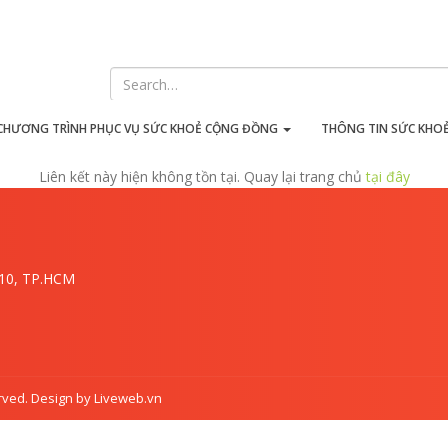
iên kết này hiện không tồn t
CHƯƠNG TRÌNH PHỤC VỤ SỨC KHOẺ CỘNG ĐỒNG
THÔNG TIN SỨC KHO
Liên kết này hiện không tồn tại. Quay lại trang chủ
tại đây
.10, TP.HCM
rved. Design by Liveweb.vn