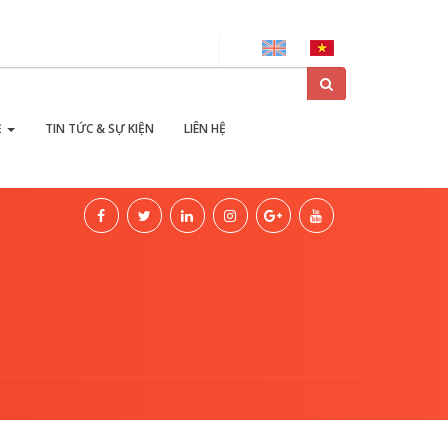
ại
Ẻ
TIN TỨC & SỰ KIỆN
LIÊN HỆ