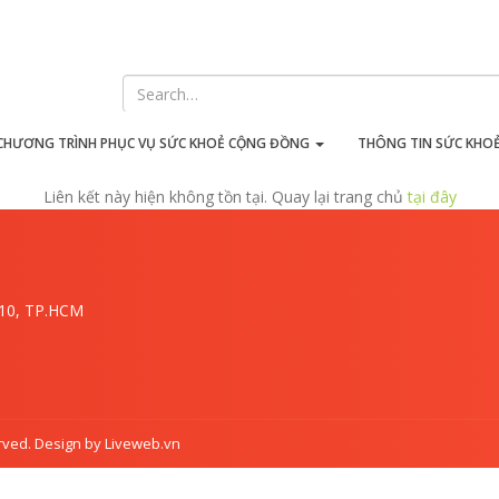
iên kết này hiện không tồn t
CHƯƠNG TRÌNH PHỤC VỤ SỨC KHOẺ CỘNG ĐỒNG
THÔNG TIN SỨC KHO
Liên kết này hiện không tồn tại. Quay lại trang chủ
tại đây
.10, TP.HCM
rved. Design by Liveweb.vn