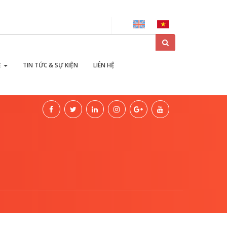
ại
Ẻ
TIN TỨC & SỰ KIỆN
LIÊN HỆ