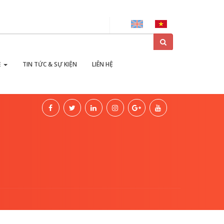
ại
Ẻ
TIN TỨC & SỰ KIỆN
LIÊN HỆ