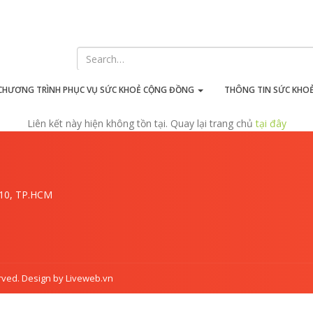
iên kết này hiện không tồn t
CHƯƠNG TRÌNH PHỤC VỤ SỨC KHOẺ CỘNG ĐỒNG
THÔNG TIN SỨC KHO
Liên kết này hiện không tồn tại. Quay lại trang chủ
tại đây
.10, TP.HCM
rved. Design by Liveweb.vn