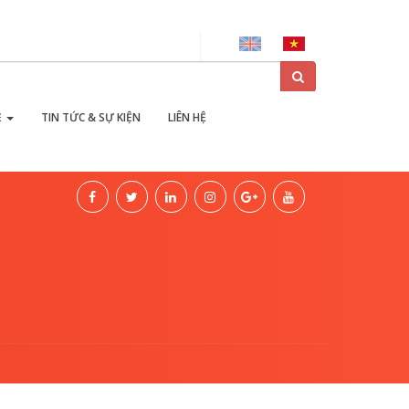
ại
Ẻ
TIN TỨC & SỰ KIỆN
LIÊN HỆ