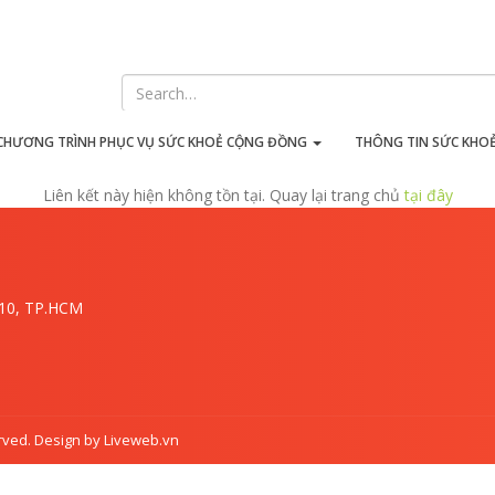
iên kết này hiện không tồn t
CHƯƠNG TRÌNH PHỤC VỤ SỨC KHOẺ CỘNG ĐỒNG
THÔNG TIN SỨC KHO
Liên kết này hiện không tồn tại. Quay lại trang chủ
tại đây
.10, TP.HCM
rved. Design by Liveweb.vn