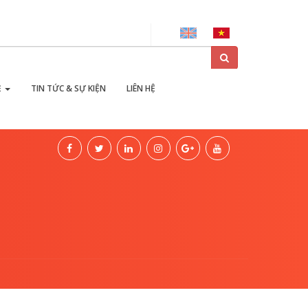
ại
Ẻ
TIN TỨC & SỰ KIỆN
LIÊN HỆ