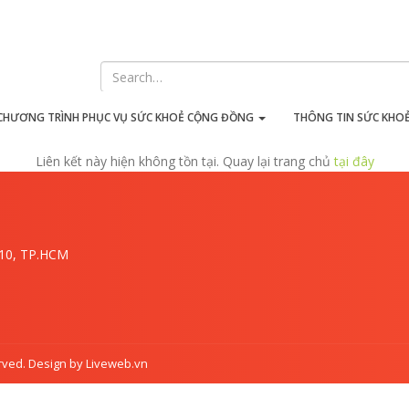
iên kết này hiện không tồn t
CHƯƠNG TRÌNH PHỤC VỤ SỨC KHOẺ CỘNG ĐỒNG
THÔNG TIN SỨC KHO
Liên kết này hiện không tồn tại. Quay lại trang chủ
tại đây
.10, TP.HCM
rved. Design by Liveweb.vn