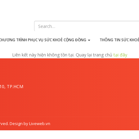
iên kết này hiện không tồn t
CHƯƠNG TRÌNH PHỤC VỤ SỨC KHOẺ CỘNG ĐỒNG
THÔNG TIN SỨC KHO
Liên kết này hiện không tồn tại. Quay lại trang chủ
tại đây
.10, TP.HCM
rved. Design by Liveweb.vn