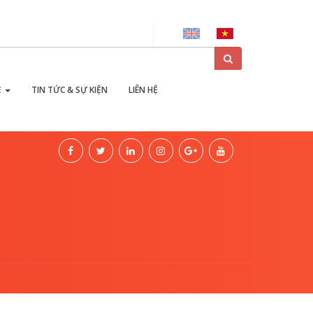
ại
Ẻ
TIN TỨC & SỰ KIỆN
LIÊN HỆ