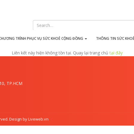
iên kết này hiện không tồn t
CHƯƠNG TRÌNH PHỤC VỤ SỨC KHOẺ CỘNG ĐỒNG
THÔNG TIN SỨC KHO
Liên kết này hiện không tồn tại. Quay lại trang chủ
tại đây
.10, TP.HCM
rved. Design by Liveweb.vn