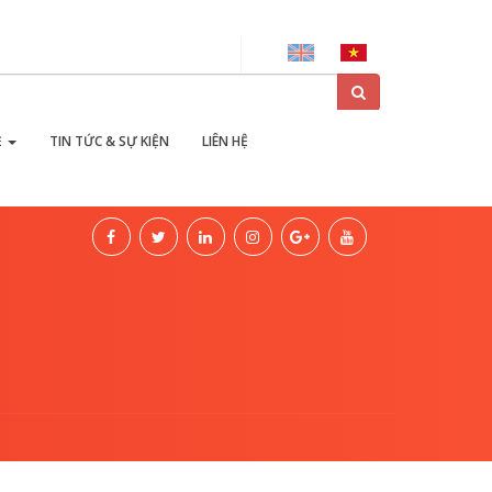
ại
Ẻ
TIN TỨC & SỰ KIỆN
LIÊN HỆ